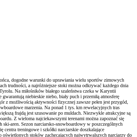
słońca, dogodne warunki do uprawiania wielu sportów zimowych
ch trudności, a najróżniejsze stoki można odkrywać każdego dnia
Tyrolu. Na miłośników białego szaleństwa czeka w Karyntii
gwarantują niebieskie niebo, biały puch i przemiłą atmosferę
r z możliwością aktywności fizycznej zawsze pełen jest przygód,
snowboardowe marzenia. Na ponad 1 tys. km rewelacyjnych tras
większą frajdą jest szusowanie po muldach. Niezwykle atrakcyjne są
boardu. Z wieloma najciekawszymi terenami można zapoznać się
ch ski-aren. Sezon narciarsko-snowboardowy w poszczególnych
 centra treningowe i szkółki narciarskie doszkalające
wo oświetlonych stoków zachęcających najwytrwalszych narciarzy do