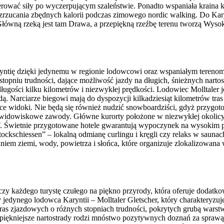
rować siły po wyczerpującym szaleństwie. Ponadto wspaniała kraina k
zrzucania zbędnych kalorii podczas zimowego nordic walking. Do Kary
 Główną rzeką jest tam Drawa, a przepiękną rzeźbę terenu tworzą Wys
ryntię dzięki jedynemu w regionie lodowcowi oraz wspaniałym teren
stopniu trudności, dające możliwość jazdy na długich, śnieżnych nart
ługości kilku kilometrów i niezwykłej prędkości. Lodowiec Molltaler
odą. Narciarze biegowi mają do dyspozycji kilkadziesiąt kilometrów t
ce widoki. Nie będą się również nudzić snowboardziści, gdyż przygoto
 i widowiskowe zawody. Główne kurorty położone w niezwykłej okolicy
. Świetnie przygotowane hotele gwarantują wypoczynek na wysokim po
tockschiessen” – lokalną odmianę curlingu i kręgli czy relaks w saunac
niem ziemi, wody, powietrza i słońca, które organizuje zlokalizowana
roczy każdego turystę czułego na piękno przyrody, która oferuje doda
y jedynego lodowca Karyntii – Molltaler Gletscher, który charakteryz
tras zjazdowych o różnych stopniach trudności, pokrytych grubą warst
jpiękniejsze nartostrady rodzi mnóstwo pozytywnych doznań za sprawą 