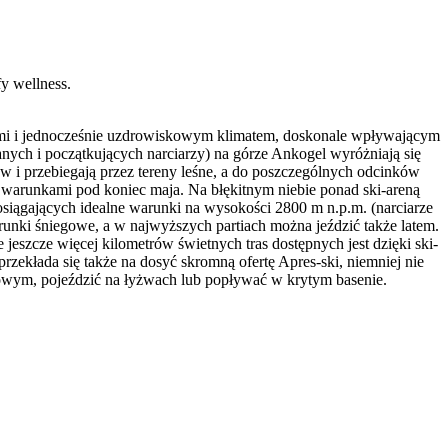
fy wellness.
ami i jednocześnie uzdrowiskowym klimatem, doskonale wpływającym
anych i początkujących narciarzy) na górze Ankogel wyróżniają się
ów i przebiegają przez tereny leśne, a do poszczególnych odcinków
 warunkami pod koniec maja. Na błękitnym niebie ponad ski-areną
osiągających idealne warunki na wysokości 2800 m n.p.m. (narciarze
runki śniegowe, a w najwyższych partiach można jeździć także latem.
jeszcze więcej kilometrów świetnych tras dostępnych jest dzięki ski-
zekłada się także na dosyć skromną ofertę Apres-ski, niemniej nie
kowym, pojeździć na łyżwach lub popływać w krytym basenie.