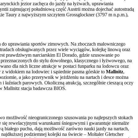
arynckich jezior zachęca do jazdy na łyżwach, uprawiania
ntii zajmującej południową część Austrii można dojechać autostradą
okie Taury z najwyższym szczytem Grossglockner (3797 m n.p.m.),
om do uprawiania sportów zimowych. Na zboczach malowniczego
ostradach obsługiwanych przez wiele wyciągów, kolejkę linową oraz
 jest prawdziwym narciarskim El Dorado, gdzie szusowanie po
ras przeznaczonych do stylu dowolnego, klasycznego i łyżwowego, na
wano dla nich liczne atrakcje w postaci funparku na lodowcu oraz
 z widokiem na lodowiec i sąsiednie pasma górskie to
Mallnitz
,
ziomie, a jako przerywnik w jeżdżeniu na nartach i desce można
h i łaźniach parowych. Okoliczną atrakcją, szczególnie cieszącą oczy
 w Mallnitz stacja badawcza BIOS.
tkowo możliwość nieograniczonego szusowania po najlepszych stokach
uje się rewelacyjnymi warunkami śniegowymi i gwarantuje niemalże
wą białego puchu, dają możliwość zarówno nauki jazdy na nartach,
najdłuższej podziemnej kolejki na świecie – Moltaler Gletscher