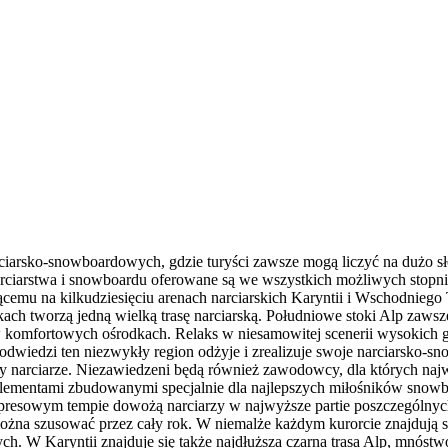
arciarsko-snowboardowych, gdzie turyści zawsze mogą liczyć na dużo 
rciarstwa i snowboardu oferowane są we wszystkich możliwych stopnia
cemu na kilkudziesięciu arenach narciarskich Karyntii i Wschodniego 
h tworzą jedną wielką trasę narciarską. Południowe stoki Alp zawsze 
w komfortowych ośrodkach. Relaks w niesamowitej scenerii wysokich gó
odwiedzi ten niezwykły region odżyje i zrealizuje swoje narciarsko-
ący narciarze. Niezawiedzeni będą również zawodowcy, dla których naj
h elementami zbudowanymi specjalnie dla najlepszych miłośników snow
spresowym tempie dowożą narciarzy w najwyższe partie poszczególny
żna szusować przez cały rok. W niemalże każdym kurorcie znajdują się
h. W Karyntii znajduje się także najdłuższa czarna trasa Alp, mnóst