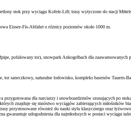
lony stok przy wyciągu Kofele-Lift; trasy wytyczone do stacji Mittels
azdowa Eissee-Fis-Abfahrt o różnicy poziomów około 1000 m.
halfpipe, pofalowany tor), snowpark Ankogelbach dla zaawansowanych 
kie, tor saneczkowy, naturalne lodowisko, kompleks basenów Tauern-Bad
wa przygotowana dla narciarzy i snowboardzistów szusujących po stoka
 których znajduje się mnóstwo wyciągów zabierających miłośników bia
trasy przystosowane również do nauki stylu klasycznego oraz łyżwowe
yczna gwarantuje udogodnienia dla najmłodszych w postaci wyciągu ta