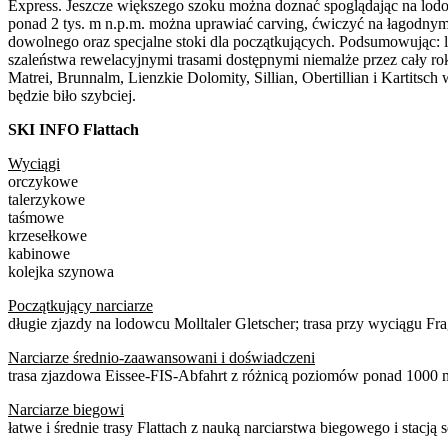
Express. Jeszcze większego szoku można doznać spoglądając na lodow
ponad 2 tys. m n.p.m. można uprawiać carving, ćwiczyć na łagodnym 
dowolnego oraz specjalne stoki dla początkujących. Podsumowując: l
szaleństwa rewelacyjnymi trasami dostępnymi niemalże przez cały rok.
Matrei, Brunnalm, Lienzkie Dolomity, Sillian, Obertillian i Kartitsc
będzie biło szybciej.
SKI INFO Flattach
Wyciągi
orczykowe
talerzykowe
taśmowe
krzesełkowe
kabinowe
kolejka szynowa
Początkujący narciarze
długie zjazdy na lodowcu Molltaler Gletscher; trasa przy wyciągu Fra
Narciarze średnio-zaawansowani i doświadczeni
trasa zjazdowa Eissee-FIS-Abfahrt z różnicą poziomów ponad 1000 
Narciarze biegowi
łatwe i średnie trasy Flattach z nauką narciarstwa biegowego i stac