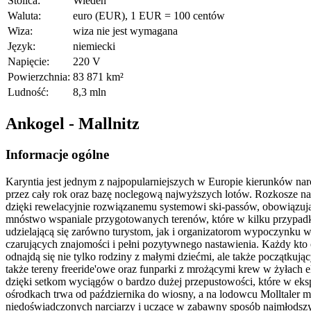
Stolica:
Wiedeń
Waluta:
euro (EUR), 1 EUR = 100 centów
Wiza:
wiza nie jest wymagana
Język:
niemiecki
Napięcie:
220 V
Powierzchnia:
83 871 km²
Ludność:
8,3 mln
Ankogel - Mallnitz
Informacje ogólne
Karyntia jest jednym z najpopularniejszych w Europie kierunków n
przez cały rok oraz bazę noclegową najwyższych lotów. Rozkosze na
dzięki rewelacyjnie rozwiązanemu systemowi ski-passów, obowiązują
mnóstwo wspaniale przygotowanych terenów, które w kilku przypadkac
udzielającą się zarówno turystom, jak i organizatorom wypoczynku 
czarujących znajomości i pełni pozytywnego nastawienia. Każdy kto 
odnajdą się nie tylko rodziny z małymi dziećmi, ale także początkuj
także tereny freeride'owe oraz funparki z mrożącymi krew w żyłac
dzięki setkom wyciągów o bardzo dużej przepustowości, które w ek
ośrodkach trwa od października do wiosny, a na lodowcu Molltaler mo
niedoświadczonych narciarzy i uczące w zabawny sposób najmłodszyc