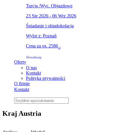
Turcja
/
Wyc. Objazdowe
23 Sie 2026 - 06 Wrz 2026
Śniadanie i obiadokolacja
Wylot z: Poznań
Cena za os.
2586
zł
Aktualizuję
Oferty
O nas
Kontakt
Polityka prywatności
O firmie
Kontakt
Kraj
Austria