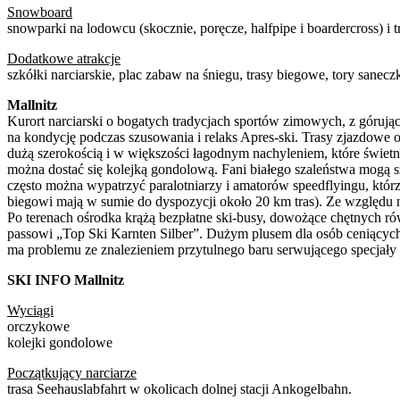
Snowboard
snowparki na lodowcu (skocznie, poręcze, halfpipe i boardercross) i tr
Dodatkowe atrakcje
szkółki narciarskie, plac zabaw na śniegu, trasy biegowe, tory sanecz
Mallnitz
Kurort narciarski o bogatych tradycjach sportów zimowych, z gór
na kondycję podczas szusowania i relaks Apres-ski. Trasy zjazdowe 
dużą szerokością i w większości łagodnym nachyleniem, które świetni
można dostać się kolejką gondolową. Fani białego szaleństwa mogą 
często można wypatrzyć paralotniarzy i amatorów speedflyingu, któr
biegowi mają w sumie do dyspozycji około 20 km tras). Ze względu n
Po terenach ośrodka krążą bezpłatne ski-busy, dowożące chętnych rów
passowi „Top Ski Karnten Silber”. Dużym plusem dla osób ceniących s
ma problemu ze znalezieniem przytulnego baru serwującego specjał
SKI INFO
Mallnitz
Wyciągi
orczykowe
kolejki gondolowe
Początkujący narciarze
trasa Seehauslabfahrt w okolicach dolnej stacji Ankogelbahn.