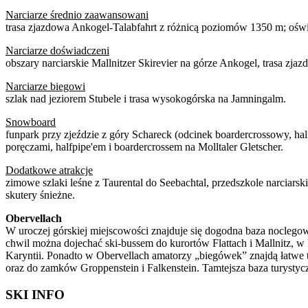
Narciarze średnio zaawansowani
trasa zjazdowa Ankogel-Talabfahrt z różnicą poziomów 1350 m; oświet
Narciarze doświadczeni
obszary narciarskie Mallnitzer Skirevier na górze Ankogel, trasa zj
Narciarze biegowi
szlak nad jeziorem Stubele i trasa wysokogórska na Jamningalm.
Snowboard
funpark przy zjeździe z góry Schareck (odcinek boardercrossowy, 
poręczami, halfpipe'em i boardercrossem na Molltaler Gletscher.
Dodatkowe atrakcje
zimowe szlaki leśne z Taurental do Seebachtal, przedszkole narciars
skutery śnieżne.
Obervellach
W uroczej górskiej miejscowości znajduje się dogodna baza noclego
chwil można dojechać ski-bussem do kurortów Flattach i Mallnitz, w
Karyntii. Ponadto w Obervellach amatorzy „biegówek” znajdą łatwe 
oraz do zamków Groppenstein i Falkenstein. Tamtejsza baza turyst
SKI INFO