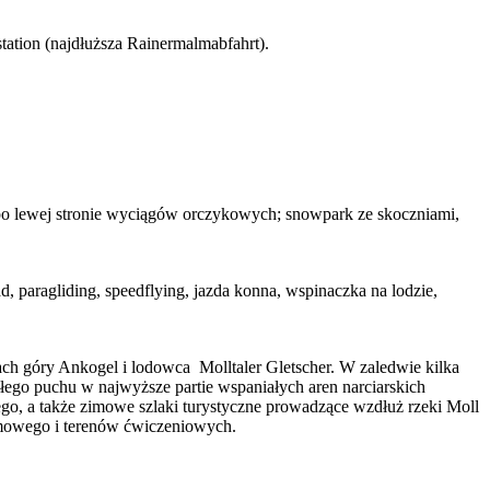
tation (najdłuższa Rainermalmabfahrt).
po lewej stronie wyciągów orczykowych; snowpark ze skoczniami,
, paragliding, speedflying, jazda konna, wspinaczka na lodzie,
ch góry Ankogel i lodowca Molltaler Gletscher. W zaledwie kilka
łego puchu w najwyższe partie wspaniałych aren narciarskich
go, a także zimowe szlaki turystyczne prowadzące wzdłuż rzeki Moll
śmowego i terenów ćwiczeniowych.