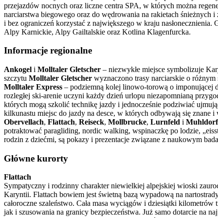
przejazdów nocnych oraz liczne centra SPA, w których można regene
narciarstwa biegowego oraz do wędrowania na rakietach śnieżnych i 
i bez ograniczeń korzystać z największego w kraju nasłonecznienia.
Alpy Karnickie, Alpy Gailtalskie oraz Kotlina Klagenfurcka.
Informacje regionalne
Ankogel
i
Molltaler Gletscher
– niezwykłe miejsce symbolizuje Ka
szczytu
Molltaler Gletscher
wyznaczono trasy narciarskie o różnym 
Molltaler Express
– podziemną kolej linowo-torową o imponującej d
rozległej ski-arenie uczyni każdy dzień urlopu niezapomnianą przyg
których mogą szkolić technikę jazdy i jednocześnie podziwiać ujmują
kilkunastu miejsc do jazdy na desce, w których odbywają się znane
Obervellach
,
Flattach
,
Reiseck
,
Mollbrucke
,
Lurnfeld
i
Muhldorf
potraktować paragliding, nordic walking, wspinaczkę po lodzie, „eiss
rodzin z dziećmi, są pokazy i prezentacje związane z naukowym bada
Główne kurorty
Flattach
Sympatyczny i rodzinny charakter niewielkiej alpejskiej wioski zau
Karyntii. Flattach bowiem jest świetną bazą wypadową na nartostrad
całoroczne szaleństwo. Cała masa wyciągów i dziesiątki kilometrów 
jak i szusowania na granicy bezpieczeństwa. Już samo dotarcie na na