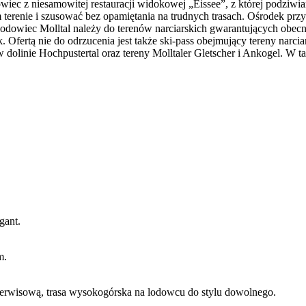
iec z niesamowitej restauracji widokowej „Eissee”, z której podziwi
terenie i szusować bez opamiętania na trudnych trasach. Ośrodek przy
odowiec Molltal należy do terenów narciarskich gwarantujących obecno
 Ofertą nie do odrzucenia jest także ski-pass obejmujący tereny narci
h w dolinie Hochpustertal oraz tereny Molltaler Gletscher i Ankogel. W
gant.
m.
ją serwisową, trasa wysokogórska na lodowcu do stylu dowolnego.