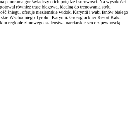
ana panorama gór świadczy o ich potędze i surowości. Na wysokości
gotował również trasę biegową, idealną do trenowania stylu
ść śniegu, oferuje nieziemskie widoki Karyntii i wabi fanów białego
arskie Wschodniego Tyrolu i Karyntii: Grossglockner Resort Kals-
 takim regionie zimowego szaleństwa narciarskie serce z pewnością