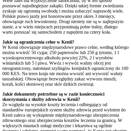
Wiele zalet ma wypożyczenie samochodu, by w ten sposób
poznawać najodleglejsze zakątki. Dzięki takiej formie zwiedzania
zyskuje się ogromną swobodę i można zobaczyć naprawdę wiele.
Polskie prawo jazdy jest honorowane przez okres 3 miesięcy,
obowiązuje ruch lewostronny. Drogi niestety nie są w najlepszym
stanie, a w wielu miejscach przypominają polne trakty, dlatego
warto poruszać się samochodem z napędem na cztery koła.
Jakie są ograniczenia celne w Kenii?
W Kenii obowiązuje międzynarodowe prawo celne, według którego
można wwieźć 50 cygar, 250 papierosów lub 250 g tytoniu, 1 l
wysokoprocentowego alkoholu powyżej 22%, 2 l wyrobów
winiarskich lub 5 l piwa. Wwóz i wywóz waluty obcej jest
nieograniczony, natomiast szylingów kenijskich ograniczony do 100
000 KES. Na teren kraju nie można wwozić ani wywozić waluty
tanzańskiej. Obowiązuje bezwzględny zakaz wywozu muszli,
korali, kości słoniowej oraz skór dzikich zwierząt.
Jakie dokumenty potrzebne są w razie konieczności
skorzystania z służby zdrowia w Kenii?
Ze względu na wysokie koszty leczenia i odbiegający od
standardów europejskich system służby zdrowia przed wylotem do
Kenii zaleca się wykupienie międzynarodowego ubezpieczenia
zdrowotnego oraz ubezpieczenia kosztów leczenia za granicą. W
większych miastach usługi medyczne i lekarstwa są ogólnie
dostępne i odpłatne, niemniej warto pamiętać, że Kenia jest ubogim