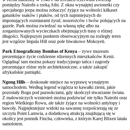
pomiędzy Nairobi a rzeką Athi. Z okna wynajętej awionetki czy
specjalnego jeepa można zobaczyć żyjące na wolności kilkaset
gatunków ssaków i ptaków, od tych najmniejszych do
imponujących rozmiarami żyraf, nosorożców i lwów polujących na
gazele. Park można zwiedzać na własną rękę albo na
zorganizowanych wycieczkach obejmujących trasy o różnej
długości. Najlepszym punktem obserwacyjnym na rozległy teren
jest wzgórze Impala Hill oraz pole biwakowe Mokoyeti.
Park Etnograficzny Bombas of Kenya
– żywe muzeum
prezentujące życie codzienne rdzennych mieszkańców Kenii.
Oglądnąć tam można pokazy tradycyjnego tańca i zagrody
prezentujące różne style architektoniczne, a także zakupić
afrykańskie pamiątki.
Ngong Hills
– doskonałe miejsce na wyprawę wynajętym
samochodem. Według legend wzgórza to kawałki ziemi, jakie
pozostały Bogu pod paznokciami, gdy skończył stwarzanie świata.
Z malowniczych wzniesień można podziwiać nie tylko Nairobi oraz
region Wielkiego Rowu, ale także żyjące na wolności antylopy i
bawoły. Najpiękniejsze widoki na sawannę rozpościerają się ze
szczytu Point Lamwia, a dodatkową atrakcją znajdującą się w
okolicy jest pomnik Fincha, człowieka, z którym Karej Blixen latała
samolotem.