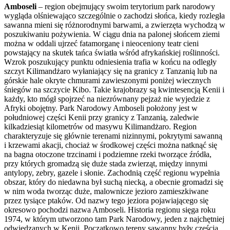
Amboseli
– region obejmujący swoim terytorium park narodowy
wygląda olśniewająco szczególnie o zachodzi słońca, kiedy rozległa
sawanna mieni się różnorodnymi barwami, a zwierzęta wychodzą w
poszukiwaniu pożywienia. W ciągu dnia na palonej słońcem ziemi
można w oddali ujrzeć fatamorganę i nieoceniony teatr cieni
powstający na skutek tańca światła wśród afrykańskiej roślinności.
Wzrok poszukujący punktu odniesienia trafia w końcu na odległy
szczyt Kilimandżaro wyłaniający się na granicy z Tanzanią lub na
górskie hale okryte chmurami zawieszonymi poniżej wiecznych
śniegów na szczycie Kibo. Takie krajobrazy są kwintesencją Kenii i
każdy, kto mógł spojrzeć na niezrównany pejzaż nie wyjedzie z
Afryki obojętny. Park Narodowy Amboseli położony jest w
południowej części Kenii przy granicy z Tanzanią, zaledwie
kilkadziesiąt kilometrów od masywu Kilimandżaro. Region
charakteryzuje się głównie terenami nizinnymi, pokrytymi sawanną
i krzewami akacji, chociaż w środkowej części można natknąć się
na bagna otoczone trzcinami i podziemne rzeki tworzące źródła,
przy których gromadzą się duże stada zwierząt, między innymi
antylopy, zebry, gazele i słonie. Zachodnią część regionu wypełnia
obszar, który do niedawna był suchą niecką, a obecnie gromadzi się
w nim woda tworząc duże, malownicze jezioro zamieszkiwane
przez tysiące ptaków. Od nazwy tego jeziora pojawiającego się
okresowo pochodzi nazwa Amboseli. Historia regionu sięga roku
1974, w którym utworzono tam Park Narodowy, jeden z najchętniej
odwiedzanych w Kenii. Początkowo tereny sawanny były częścią