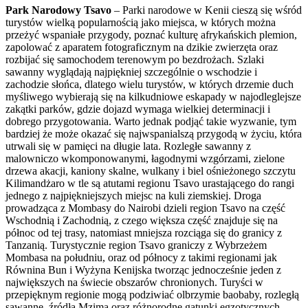
Park Narodowy Tsavo
– Parki narodowe w Kenii cieszą się wśród
turystów wielką popularnością jako miejsca, w których można
przeżyć wspaniałe przygody, poznać kulturę afrykańskich plemion,
zapolować z aparatem fotograficznym na dzikie zwierzęta oraz
rozbijać się samochodem terenowym po bezdrożach. Szlaki
sawanny wyglądają najpiękniej szczególnie o wschodzie i
zachodzie słońca, dlatego wielu turystów, w których drzemie duch
myśliwego wybierają się na kilkudniowe eskapady w najodleglejsze
zakątki parków, gdzie dojazd wymaga wielkiej determinacji i
dobrego przygotowania. Warto jednak podjąć takie wyzwanie, tym
bardziej że może okazać się najwspanialszą przygodą w życiu, która
utrwali się w pamięci na długie lata. Rozległe sawanny z
malowniczo wkomponowanymi, łagodnymi wzgórzami, zielone
drzewa akacji, kaniony skalne, wulkany i biel ośnieżonego szczytu
Kilimandżaro w tle są atutami regionu Tsavo urastającego do rangi
jednego z najpiękniejszych miejsc na kuli ziemskiej. Droga
prowadząca z Mombasy do Nairobi dzieli region Tsavo na część
Wschodnią i Zachodnią, z czego większa część znajduje się na
północ od tej trasy, natomiast mniejsza rozciąga się do granicy z
Tanzanią. Turystycznie region Tsavo graniczy z Wybrzeżem
Mombasa na południu, oraz od północy z takimi regionami jak
Równina Bun i Wyżyna Kenijska tworząc jednocześnie jeden z
największych na świecie obszarów chronionych. Turyści w
przepięknym regionie mogą podziwiać olbrzymie baobaby, rozległą
sawannę, źródła Mzima oraz różnorodne gatunki egzotycznych