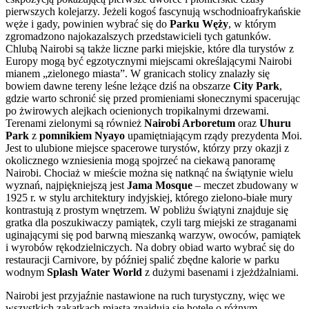
pierwszych kolejarzy. Jeżeli kogoś fascynują wschodnioafrykańskie
węże i gady, powinien wybrać się do
Parku Węży
, w którym
zgromadzono najokazalszych przedstawicieli tych gatunków.
Chlubą Nairobi są także liczne parki miejskie, które dla turystów z
Europy mogą być egzotycznymi miejscami określającymi Nairobi
mianem „zielonego miasta”. W granicach stolicy znalazły się
bowiem dawne tereny leśne leżące dziś na obszarze
City Park
,
gdzie warto schronić się przed promieniami słonecznymi spacerując
po żwirowych alejkach ocienionych tropikalnymi drzewami.
Terenami zielonymi są również
Nairobi Arboretum
oraz
Uhuru
Park
z
pomnikiem Nyayo
upamiętniającym rządy prezydenta Moi.
Jest to ulubione miejsce spacerowe turystów, którzy przy okazji z
okolicznego wzniesienia mogą spojrzeć na ciekawą panoramę
Nairobi. Chociaż w mieście można się natknąć na świątynie wielu
wyznań, najpiękniejszą jest
Jama Mosque
– meczet zbudowany w
1925 r. w stylu architektury indyjskiej, którego zielono-białe mury
kontrastują z prostym wnętrzem. W pobliżu świątyni znajduje się
gratka dla poszukiwaczy pamiątek, czyli targ miejski ze straganami
uginającymi się pod barwną mieszanką warzyw, owoców, pamiątek
i wyrobów rękodzielniczych. Na dobry obiad warto wybrać się do
restauracji Carnivore, by później spalić zbędne kalorie w parku
wodnym
Splash Water World
z dużymi basenami i zjeżdżalniami.
Nairobi jest przyjaźnie nastawione na ruch turystyczny, więc we
wszystkich zakątkach miasta znajdują się hotele o różnym