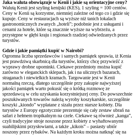
Jaka waluta obowiązuje w Kenii i jakie są orientacyjne ceny?
Walutą Kenii jest szyling kenijski (KES), 1 szyling = 100 centów.
Ceny w Kenii są korzystne, niemniej zależne od tego co i gdzie się
kupuje. Ceny w restauracjach są wyższe niż tanich lokalach
gastronomicznych zwanych „hoteli”; podobnie jest z usługami i
cenami za hotele, które są znacznie wyższe na wybrzeżu, a
przystępne w głębi kraju i regionach rzadziej odwiedzanych przez
turystów.
Gdzie i jakie pamiątki kupić w Nairobi?
Ogromna liczba sprzedawców i samych pamiątek sprawia, iż Kenia
jest prawdziwą skarbnicą dla turystów, którzy chcę przywieźć z
wyprawy drobne upominki. Ciekawe przedmioty można kupić
zarówno w eleganckich sklepach, jak i na ulicznych bazarach,
straganach i niewielkich kramach. Targowanie jest w Kenii
normalną rzeczą, dlatego szczególnie przy zakupie najwyższej
jakości pamiątek warto pokusić się o krótką rozmowę ze
sprzedawcą w celu uzyskania korzystniejszej ceny. Do powszechnie
poszukiwanych towarów należą wyroby koszykarskie, szczególnie
koszyki „kiondo” wyplatane z sizalu przez starsze kobiety. Dla
turystów z Europy egzotycznie prezentuje się cały zestaw ubrań na
safari z hełmem tropikalnym na czele. Ciekawe są również „kanga”,
czyli tradycyjne stroje noszone przez kobiety z wyhaftowanymi
suahilijskimi przysłowiami, a także „kikois” – pasiasty ubiór
noszony przez rybaków. Na każdym kroku można natknąć się na