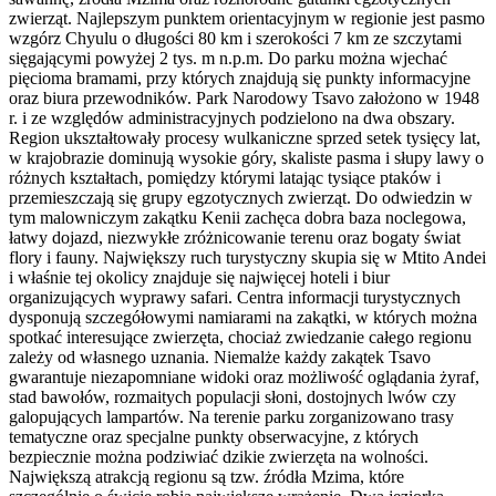
zwierząt. Najlepszym punktem orientacyjnym w regionie jest pasmo
wzgórz Chyulu o długości 80 km i szerokości 7 km ze szczytami
sięgającymi powyżej 2 tys. m n.p.m. Do parku można wjechać
pięcioma bramami, przy których znajdują się punkty informacyjne
oraz biura przewodników. Park Narodowy Tsavo założono w 1948
r. i ze względów administracyjnych podzielono na dwa obszary.
Region ukształtowały procesy wulkaniczne sprzed setek tysięcy lat,
w krajobrazie dominują wysokie góry, skaliste pasma i słupy lawy o
różnych kształtach, pomiędzy którymi latając tysiące ptaków i
przemieszczają się grupy egzotycznych zwierząt. Do odwiedzin w
tym malowniczym zakątku Kenii zachęca dobra baza noclegowa,
łatwy dojazd, niezwykłe zróżnicowanie terenu oraz bogaty świat
flory i fauny. Największy ruch turystyczny skupia się w Mtito Andei
i właśnie tej okolicy znajduje się najwięcej hoteli i biur
organizujących wyprawy safari. Centra informacji turystycznych
dysponują szczegółowymi namiarami na zakątki, w których można
spotkać interesujące zwierzęta, chociaż zwiedzanie całego regionu
zależy od własnego uznania. Niemalże każdy zakątek Tsavo
gwarantuje niezapomniane widoki oraz możliwość oglądania żyraf,
stad bawołów, rozmaitych populacji słoni, dostojnych lwów czy
galopujących lampartów. Na terenie parku zorganizowano trasy
tematyczne oraz specjalne punkty obserwacyjne, z których
bezpiecznie można podziwiać dzikie zwierzęta na wolności.
Największą atrakcją regionu są tzw. źródła Mzima, które