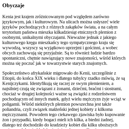
Obyczaje
Kenia jest krajem zróżnicowanym pod względem zarówno
językowym, jak i kulturowym. Na ulicach można usłyszeć wiele
języków pochodzących z różnych zakątków świata, a na całym
terytorium państwa mieszka kilkadziesiąt etnicznych plemion z
osobnymi, unikalnymi obyczajami. Nieważne jednak z jakiego
kulturowego kręgu mieszkańcy tego sympatycznego kraju się
wywodzą, wszyscy są wyjątkowo uprzejmi i gościnni, a wobec
obcych zachowują się przyjaźnie. Są to również ludzie bardzo
spontaniczni, chętnie nawiązujący nowe znajomości, wśród których
można się poczuć jak w towarzystwie starych znajomych.
Społeczeństwo afrykańskie migrowało do Kenii, szczególnie z
Etiopii, do końca XIX wieku i dlatego tubylcy rzadko mówią, że są
Kenijczykami. Identyfikują się raczej ze swym plemieniem, a
najsilniej czują się związani z żonami, dziećmi, braćmi i siostrami,
chociaż w drugiej kolejności ważne są związki z rodzeństwem
pochodzącym od innych matek, gdyż wielu mężczyzn żyje wciąż w
poligamii. Wśród niektórych plemion powszechna jest także
poliandria, czyli związek małżeński jednej kobiety z kilkoma
mężczyznami. Powodem tego ciekawego zjawiska było kupowanie
żon i przypadki, kiedy bogaci mieli ich kilka, a biedni żadnej,
dlatego też dochodziło do kradzieży kobiet dla kilku uboższych