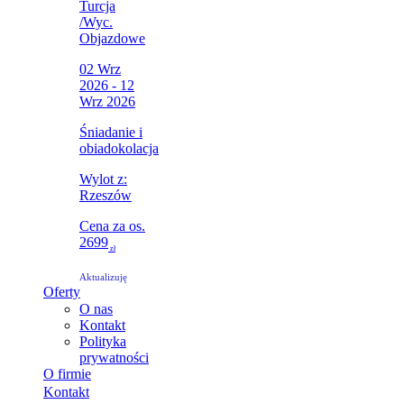
Turcja
/
Wyc.
Objazdowe
02 Wrz
2026 - 12
Wrz 2026
Śniadanie i
obiadokolacja
Wylot z:
Rzeszów
Cena za os.
2699
zł
Aktualizuję
Oferty
O nas
Kontakt
Polityka
prywatności
O firmie
Kontakt