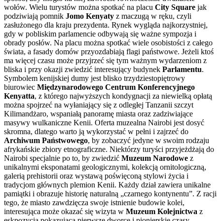
wołów. Wielu turystów można spotkać na placu
City Square
jak
podziwiają pomnik
Jomo Kenyaty
z maczugą w ręku, czyli
zasłużonego dla kraju prezydenta. Rynek wygląda najkorzystniej,
gdy w pobliskim parlamencie odbywają się ważne sympozja i
obrady posłów. Na placu można spotkać wiele osobistości z całego
świata, a fasady domów przyozdabiają flagi państwowe. Jeżeli ktoś
ma więcej czasu może przyjrzeć się tym ważnym wydarzeniom z
bliska i przy okazji zwiedzić interesujący budynek
Parlamentu
.
Symbolem kenijskiej dumy jest blisko trzydziestopiętrowy
biurowiec
Międzynarodowego Centrum Konferencyjnego
Kenyatta
, z którego najwyższych kondygnacji za niewielką opłatą
można spojrzeć na wyłaniający się z odległej Tanzanii szczyt
Kilimandżaro, wspaniałą panoramę miasta oraz zadziwiające
masywy wulkaniczne Kenii. Oferta muzealna Nairobi jest dosyć
skromna, dlatego warto ją wykorzystać w pełni i zajrzeć do
Archiwum Państwowego
, by zobaczyć jedyne w swoim rodzaju
afrykańskie zbiory etnograficzne. Niektórzy turyści przyjeżdżają do
Nairobi specjalnie po to, by zwiedzić
Muzeum Narodowe
z
unikalnymi eksponatami geologicznymi, kolekcją ornitologiczną,
galerią prehistorii oraz wystawą poświęconą stylowi życia i
tradycjom głównych plemion Kenii. Każdy dział zawiera unikalne
pamiątki i obrazuje historię naturalną „czarnego kontynentu”. Z racji
tego, że miasto zawdzięcza swoje istnienie budowie kolei,
interesująca może okazać się wizyta w
Muzeum Kolejnictwa
z
eskpozycją pokazującą pierwsze dworce i pionierskie czasy