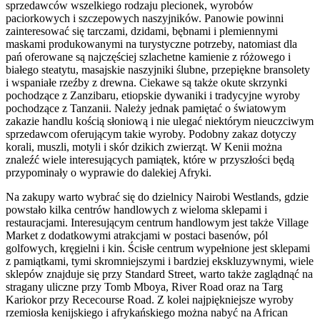
sprzedawców wszelkiego rodzaju plecionek, wyrobów
paciorkowych i szczepowych naszyjników. Panowie powinni
zainteresować się tarczami, dzidami, bębnami i plemiennymi
maskami produkowanymi na turystyczne potrzeby, natomiast dla
pań oferowane są najczęściej szlachetne kamienie z różowego i
białego steatytu, masajskie naszyjniki ślubne, przepiękne bransolety
i wspaniałe rzeźby z drewna. Ciekawe są także okute skrzynki
pochodzące z Zanzibaru, etiopskie dywaniki i tradycyjne wyroby
pochodzące z Tanzanii. Należy jednak pamiętać o światowym
zakazie handlu kością słoniową i nie ulegać niektórym nieuczciwym
sprzedawcom oferującym takie wyroby. Podobny zakaz dotyczy
korali, muszli, motyli i skór dzikich zwierząt. W Kenii można
znaleźć wiele interesujących pamiątek, które w przyszłości będą
przypominały o wyprawie do dalekiej Afryki.
Na zakupy warto wybrać się do dzielnicy Nairobi Westlands, gdzie
powstało kilka centrów handlowych z wieloma sklepami i
restauracjami. Interesującym centrum handlowym jest także Village
Market z dodatkowymi atrakcjami w postaci basenów, pól
golfowych, kręgielni i kin. Ścisłe centrum wypełnione jest sklepami
z pamiątkami, tymi skromniejszymi i bardziej ekskluzywnymi, wiele
sklepów znajduje się przy Standard Street, warto także zaglądnąć na
stragany uliczne przy Tomb Mboya, River Road oraz na Targ
Kariokor przy Rececourse Road. Z kolei najpiękniejsze wyroby
rzemiosła kenijskiego i afrykańskiego można nabyć na African