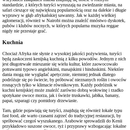
standardzie, z których turyści wyruszają na zwiedzanie miasta, na
safari cieszące się największą popularnością oraz na dalekie i długie
wyprawy w głąb afrykańskiej sawanny. Jak w każdej wielkiej
aglomeracji, również w Nairobi można znaleźć mnóstwo dyskotek,
pubów i klubów nocnych, w których popularna muzyka reggae
nigdy nie przestaje grać.
Kuchnia
Chociaż Afryka nie słynie z wysokiej jakości pożywienia, turyści
będą zaskoczeni kenijską kuchnią z kilku powodów. Jednym z nich
jest długotrwałe mieszanie się wielu kultur, które zaowocowało
potrawami typowo angielskimi, masajskimi i hinduskimi. Niektóre
dania mogą nie wyglądać apetycznie, niemniej jednak dlatego
podróżuje się po świecie, by próbować nieznanych roślin i owoców
rosnących tylko w klimacie równikowym. Każdy podróżnik w
kuchni kenijskiej może znaleźć zarówno dobrą wołowinę i rzadko
spotykane owoce morza, jak i świeże truskawki, jabłka, banany,
papai, szparagi czy pomidory drzewiaste.
Tam, gdzie pojawiają się turyści, znajdują się również lokale typu
fast food, ale warto czasami zajrzeć do tradycyjnej restauracji, by
spróbować czegoś wyszukanego. Arabowie sprowadzili do Kenii
przykładowo suszone owoce, ryż i przyprawy wzbogacając lokalne