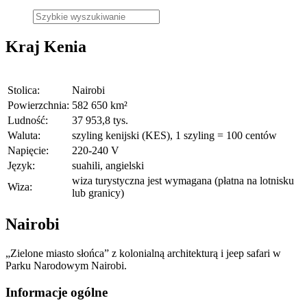
Kraj
Kenia
Stolica:
Nairobi
Powierzchnia:
582 650 km²
Ludność:
37 953,8 tys.
Waluta:
szyling kenijski (KES), 1 szyling = 100 centów
Napięcie:
220-240 V
Język:
suahili, angielski
wiza turystyczna jest wymagana (płatna na lotnisku
Wiza:
lub granicy)
Nairobi
„Zielone miasto słońca” z kolonialną architekturą i jeep safari w
Parku Narodowym Nairobi.
Informacje ogólne