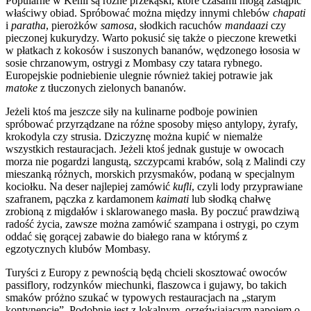
Popularne w Kenii są różne przekąski, które czasami mogą zastąpić
właściwy obiad. Spróbować można między innymi chlebów
chapati
i
paratha
, pierożków
samosa
, słodkich racuchów
mandaazi
czy
pieczonej kukurydzy. Warto pokusić się także o pieczone krewetki
w płatkach z kokosów i suszonych bananów, wędzonego łososia w
sosie chrzanowym, ostrygi z Mombasy czy tatara rybnego.
Europejskie podniebienie ulegnie również takiej potrawie jak
matoke
z tłuczonych zielonych bananów.
Jeżeli ktoś ma jeszcze siły na kulinarne podboje powinien
spróbować przyrządzane na różne sposoby mięso antylopy, żyrafy,
krokodyla czy strusia. Dziczyznę można kupić w niemalże
wszystkich restauracjach. Jeżeli ktoś jednak gustuje w owocach
morza nie pogardzi langustą, szczypcami krabów, solą z Malindi czy
mieszanką różnych, morskich przysmaków, podaną w specjalnym
kociołku. Na deser najlepiej zamówić
kufli
, czyli lody przyprawiane
szafranem, pączka z kardamonem
kaimati
lub słodką chałwę
zrobioną z migdałów i sklarowanego masła. By poczuć prawdziwą
radość życia, zawsze można zamówić szampana i ostrygi, po czym
oddać się gorącej zabawie do białego rana w którymś z
egzotycznych klubów Mombasy.
Turyści z Europy z pewnością będą chcieli skosztować owoców
passiflory, rodzynków miechunki, flaszowca i gujawy, bo takich
smaków próżno szukać w typowych restauracjach na „starym
kontynencie”. Podobnie jest z lokalnym, orzeźwiającym napojem o