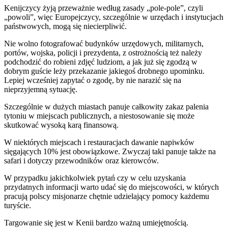
Kenijczycy żyją przeważnie według zasady „pole-pole”, czyli
„powoli”, więc Europejczycy, szczególnie w urzędach i instytucjach
państwowych, mogą się niecierpliwić.
Nie wolno fotografować budynków urzędowych, militarnych,
portów, wojska, policji i prezydenta, z ostrożnością też należy
podchodzić do robieni zdjęć ludziom, a jak już się zgodzą w
dobrym guście leży przekazanie jakiegoś drobnego upominku.
Lepiej wcześniej zapytać o zgodę, by nie narazić się na
nieprzyjemną sytuację.
Szczególnie w dużych miastach panuje całkowity zakaz palenia
tytoniu w miejscach publicznych, a niestosowanie się może
skutkować wysoką karą finansową.
W niektórych miejscach i restauracjach dawanie napiwków
sięgających 10% jest obowiązkowe. Zwyczaj taki panuje także na
safari i dotyczy przewodników oraz kierowców.
W przypadku jakichkolwiek pytań czy w celu uzyskania
przydatnych informacji warto udać się do miejscowości, w których
pracują polscy misjonarze chętnie udzielający pomocy każdemu
turyście.
Targowanie się jest w Kenii bardzo ważną umiejętnością.