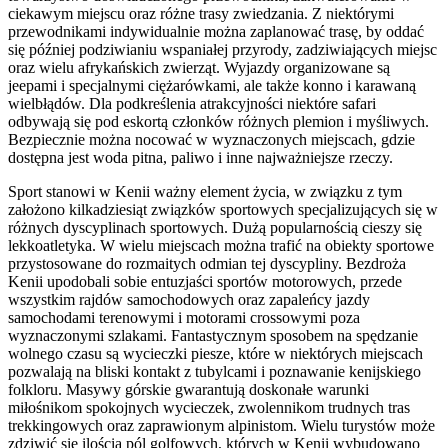
ciekawym miejscu oraz różne trasy zwiedzania. Z niektórymi
przewodnikami indywidualnie można zaplanować trasę, by oddać
się później podziwianiu wspaniałej przyrody, zadziwiających miejsc
oraz wielu afrykańskich zwierząt. Wyjazdy organizowane są
jeepami i specjalnymi ciężarówkami, ale także konno i karawaną
wielbłądów. Dla podkreślenia atrakcyjności niektóre safari
odbywają się pod eskortą członków różnych plemion i myśliwych.
Bezpiecznie można nocować w wyznaczonych miejscach, gdzie
dostępna jest woda pitna, paliwo i inne najważniejsze rzeczy.
Sport stanowi w Kenii ważny element życia, w związku z tym
założono kilkadziesiąt związków sportowych specjalizujących się w
różnych dyscyplinach sportowych. Dużą popularnością cieszy się
lekkoatletyka. W wielu miejscach można trafić na obiekty sportowe
przystosowane do rozmaitych odmian tej dyscypliny. Bezdroża
Kenii upodobali sobie entuzjaści sportów motorowych, przede
wszystkim rajdów samochodowych oraz zapaleńcy jazdy
samochodami terenowymi i motorami crossowymi poza
wyznaczonymi szlakami. Fantastycznym sposobem na spędzanie
wolnego czasu są wycieczki piesze, które w niektórych miejscach
pozwalają na bliski kontakt z tubylcami i poznawanie kenijskiego
folkloru. Masywy górskie gwarantują doskonałe warunki
miłośnikom spokojnych wycieczek, zwolennikom trudnych tras
trekkingowych oraz zaprawionym alpinistom. Wielu turystów może
zdziwić się ilością pól golfowych, których w Kenii wybudowano