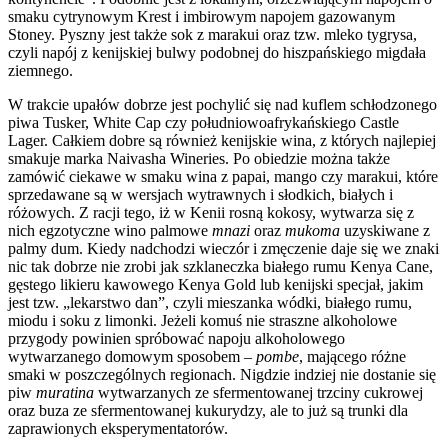
smaku cytrynowym Krest i imbirowym napojem gazowanym
Stoney. Pyszny jest także sok z marakui oraz tzw. mleko tygrysa,
czyli napój z kenijskiej bulwy podobnej do hiszpańskiego migdała
ziemnego.
W trakcie upałów dobrze jest pochylić się nad kuflem schłodzonego
piwa Tusker, White Cap czy południowoafrykańskiego Castle
Lager. Całkiem dobre są również kenijskie wina, z których najlepiej
smakuje marka Naivasha Wineries. Po obiedzie można także
zamówić ciekawe w smaku wina z papai, mango czy marakui, które
sprzedawane są w wersjach wytrawnych i słodkich, białych i
różowych. Z racji tego, iż w Kenii rosną kokosy, wytwarza się z
nich egzotyczne wino palmowe
mnazi
oraz
mukoma
uzyskiwane z
palmy dum. Kiedy nadchodzi wieczór i zmęczenie daje się we znaki
nic tak dobrze nie zrobi jak szklaneczka białego rumu Kenya Cane,
gęstego likieru kawowego Kenya Gold lub kenijski specjał, jakim
jest tzw. „lekarstwo dan”, czyli mieszanka wódki, białego rumu,
miodu i soku z limonki. Jeżeli komuś nie straszne alkoholowe
przygody powinien spróbować napoju alkoholowego
wytwarzanego domowym sposobem –
pombe
, mającego różne
smaki w poszczególnych regionach. Nigdzie indziej nie dostanie się
piw
muratina
wytwarzanych ze sfermentowanej trzciny cukrowej
oraz buza ze sfermentowanej kukurydzy, ale to już są trunki dla
zaprawionych eksperymentatorów.