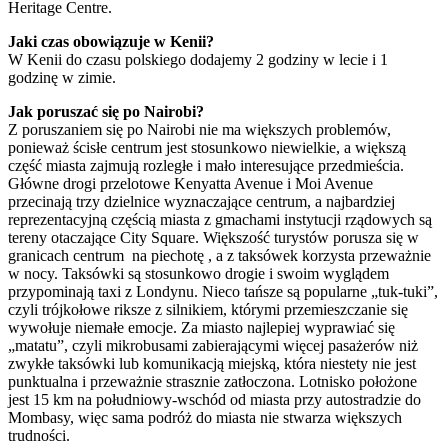
Heritage Centre.
Jaki czas obowiązuje w Kenii?
W Kenii do czasu polskiego dodajemy 2 godziny w lecie i 1
godzinę w zimie.
Jak poruszać się po Nairobi?
Z poruszaniem się po Nairobi nie ma większych problemów,
ponieważ ścisłe centrum jest stosunkowo niewielkie, a większą
część miasta zajmują rozległe i mało interesujące przedmieścia.
Główne drogi przelotowe Kenyatta Avenue i Moi Avenue
przecinają trzy dzielnice wyznaczające centrum, a najbardziej
reprezentacyjną częścią miasta z gmachami instytucji rządowych są
tereny otaczające City Square. Większość turystów porusza się w
granicach centrum na piechotę , a z taksówek korzysta przeważnie
w nocy. Taksówki są stosunkowo drogie i swoim wyglądem
przypominają taxi z Londynu. Nieco tańsze są popularne „tuk-tuki”,
czyli trójkołowe riksze z silnikiem, którymi przemieszczanie się
wywołuje niemałe emocje. Za miasto najlepiej wyprawiać się
„matatu”, czyli mikrobusami zabierającymi więcej pasażerów niż
zwykłe taksówki lub komunikacją miejską, która niestety nie jest
punktualna i przeważnie strasznie zatłoczona. Lotnisko położone
jest 15 km na południowy-wschód od miasta przy autostradzie do
Mombasy, więc sama podróż do miasta nie stwarza większych
trudności.