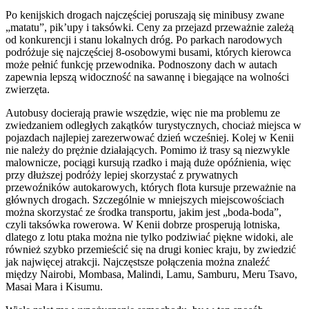
Po kenijskich drogach najczęściej poruszają się minibusy zwane
„matatu”, pik’upy i taksówki. Ceny za przejazd przeważnie zależą
od konkurencji i stanu lokalnych dróg. Po parkach narodowych
podróżuje się najczęściej 8-osobowymi busami, których kierowca
może pełnić funkcję przewodnika. Podnoszony dach w autach
zapewnia lepszą widoczność na sawannę i biegające na wolności
zwierzęta.
Autobusy docierają prawie wszędzie, więc nie ma problemu ze
zwiedzaniem odległych zakątków turystycznych, chociaż miejsca w
pojazdach najlepiej zarezerwować dzień wcześniej. Kolej w Kenii
nie należy do prężnie działających. Pomimo iż trasy są niezwykle
malownicze, pociągi kursują rzadko i mają duże opóźnienia, więc
przy dłuższej podróży lepiej skorzystać z prywatnych
przewoźników autokarowych, których flota kursuje przeważnie na
głównych drogach. Szczególnie w mniejszych miejscowościach
można skorzystać ze środka transportu, jakim jest „boda-boda”,
czyli taksówka rowerowa. W Kenii dobrze prosperują lotniska,
dlatego z lotu ptaka można nie tylko podziwiać piękne widoki, ale
również szybko przemieścić się na drugi koniec kraju, by zwiedzić
jak najwięcej atrakcji. Najczęstsze połączenia można znaleźć
między Nairobi, Mombasa, Malindi, Lamu, Samburu, Meru Tsavo,
Masai Mara i Kisumu.