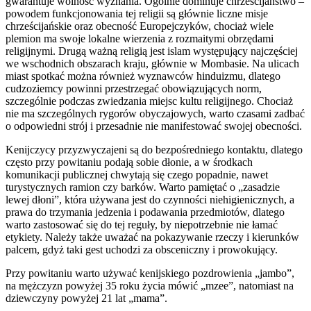
gwarantuje wolność wyznania. Ogólnie dominuje chrześcijaństwo –
powodem funkcjonowania tej religii są głównie liczne misje
chrześcijańskie oraz obecność Europejczyków, chociaż wiele
plemion ma swoje lokalne wierzenia z rozmaitymi obrzędami
religijnymi. Drugą ważną religią jest islam występujący najczęściej
we wschodnich obszarach kraju, głównie w Mombasie. Na ulicach
miast spotkać można również wyznawców hinduizmu, dlatego
cudzoziemcy powinni przestrzegać obowiązujących norm,
szczególnie podczas zwiedzania miejsc kultu religijnego. Chociaż
nie ma szczególnych rygorów obyczajowych, warto czasami zadbać
o odpowiedni strój i przesadnie nie manifestować swojej obecności.
Kenijczycy przyzwyczajeni są do bezpośredniego kontaktu, dlatego
często przy powitaniu podają sobie dłonie, a w środkach
komunikacji publicznej chwytają się czego popadnie, nawet
turystycznych ramion czy barków. Warto pamiętać o „zasadzie
lewej dłoni”, która używana jest do czynności niehigienicznych, a
prawa do trzymania jedzenia i podawania przedmiotów, dlatego
warto zastosować się do tej reguły, by niepotrzebnie nie łamać
etykiety. Należy także uważać na pokazywanie rzeczy i kierunków
palcem, gdyż taki gest uchodzi za obsceniczny i prowokujący.
Przy powitaniu warto używać kenijskiego pozdrowienia „jambo”,
na mężczyzn powyżej 35 roku życia mówić „mzee”, natomiast na
dziewczyny powyżej 21 lat „mama”.