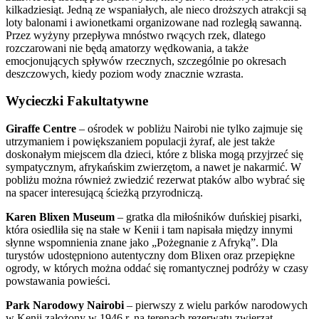
kilkadziesiąt. Jedną ze wspaniałych, ale nieco droższych atrakcji są
loty balonami i awionetkami organizowane nad rozległą sawanną.
Przez wyżyny przepływa mnóstwo rwących rzek, dlatego
rozczarowani nie będą amatorzy wędkowania, a także
emocjonujących spływów rzecznych, szczególnie po okresach
deszczowych, kiedy poziom wody znacznie wzrasta.
Wycieczki Fakultatywne
Giraffe Centre
– ośrodek w pobliżu Nairobi nie tylko zajmuje się
utrzymaniem i powiększaniem populacji żyraf, ale jest także
doskonałym miejscem dla dzieci, które z bliska mogą przyjrzeć się
sympatycznym, afrykańskim zwierzętom, a nawet je nakarmić. W
pobliżu można również zwiedzić rezerwat ptaków albo wybrać się
na spacer interesującą ścieżką przyrodniczą.
Karen Blixen Museum
– gratka dla miłośników duńskiej pisarki,
która osiedliła się na stałe w Kenii i tam napisała między innymi
słynne wspomnienia znane jako „Pożegnanie z Afryką”. Dla
turystów udostępniono autentyczny dom Blixen oraz przepiękne
ogrody, w których można oddać się romantycznej podróży w czasy
powstawania powieści.
Park Narodowy Nairobi
– pierwszy z wielu parków narodowych
w Kenii założony w 1946 r. na terenach rezerwatu zwierząt