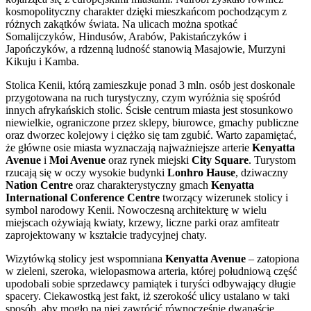
kosmopolityczny charakter dzięki mieszkańcom pochodzącym z
różnych zakątków świata. Na ulicach można spotkać
Somalijczyków, Hindusów, Arabów, Pakistańczyków i
Japończyków, a rdzenną ludność stanowią Masajowie, Murzyni
Kikuju i Kamba.
Stolica Kenii, którą zamieszkuje ponad 3 mln. osób jest doskonale
przygotowana na ruch turystyczny, czym wyróżnia się spośród
innych afrykańskich stolic. Ścisłe centrum miasta jest stosunkowo
niewielkie, ograniczone przez sklepy, biurowce, gmachy publiczne
oraz dworzec kolejowy i ciężko się tam zgubić. Warto zapamiętać,
że główne osie miasta wyznaczają najważniejsze arterie
Kenyatta
Avenue
i
Moi Avenue
oraz rynek miejski
City
Square
. Turystom
rzucają się w oczy wysokie budynki
Lonhro Hause
, dziwaczny
Nation Centre
oraz charakterystyczny gmach
Kenyatta
International Conference Centre
tworzący wizerunek stolicy i
symbol narodowy Kenii. Nowoczesną architekturę w wielu
miejscach ożywiają kwiaty, krzewy, liczne parki oraz amfiteatr
zaprojektowany w kształcie tradycyjnej chaty.
Wizytówką stolicy jest wspomniana
Kenyatta Avenue
– zatopiona
w zieleni, szeroka, wielopasmowa arteria, której południową część
upodobali sobie sprzedawcy pamiątek i turyści odbywający długie
spacery. Ciekawostką jest fakt, iż szerokość ulicy ustalano w taki
sposób, aby mogło na niej zawrócić równocześnie dwanaście